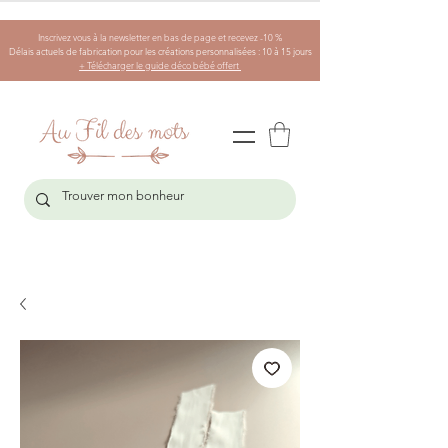
Inscrivez vous à la newsletter en bas de page et recevez -10 %
Délais actuels de fabrication pour les créations personnalisées : 10 à 15 jours
+ Télécharger le guide déco bébé offert