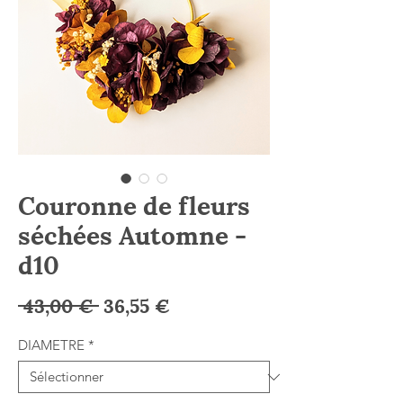
Couronne de fleurs
séchées Automne -
d10
Prix
Prix
 43,00 € 
36,55 €
original
promotionnel
DIAMETRE
*