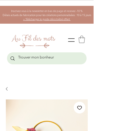
Inscrivez vous à la newsletter en bas de page et recevez -10 %
Délais actuels de fabrication pour les créations personnalisées : 10 à 15 jours
+ Télécharger le guide déco bébé offert