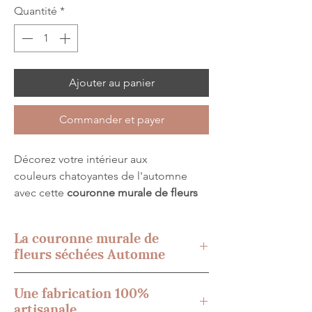
Quantité
*
Ajouter au panier
Commander et payer
Décorez votre intérieur aux
couleurs chatoyantes de l'automne
avec cette
couronne murale de fleurs
séchées "Automne"
! Cette pièce
unique confectionnée dans mon
La couronne murale de
atelier réchauffera
fleurs séchées Automne
instantanément votre décoration
intérieure avec ses teintes bordeaux,
Fabriquée artisanalement dans mon
Une fabrication 100%
jaunes.
atelier, cette
couronne de fleurs
artisanale