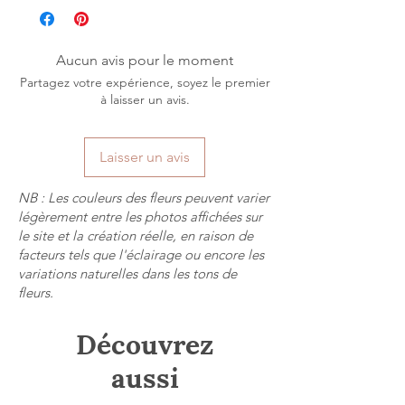
partir », vendues telles que présentées
originale, façonnée à la main dans mon
Expédition soignée et sécurisée
sur le site, bénéficient du droit légal de
atelier, idéale pour personnaliser un
rétractation de quatorze (14) jours.
intérieur ou offrir en cadeau
Aucun avis pour le moment
Pour exercer son droit de rétractation
symbolique.
Partagez votre expérience, soyez le premier
concernant une création éligible, le
Comme toutes mes créations prêtes à
à laisser un avis.
client doit adresser sa demande par
adopter, elle est unique et non
courrier électronique à l'adresse
reproductible.
Laisser un avis
suivante :
aufildesmotscreations@gmail.com
NB : Les couleurs des fleurs peuvent varier
Afin de faciliter le traitement de la
légèrement entre les photos affichées sur
demande, le client est invité à préciser
le site et la création réelle, en raison de
dans son message :
facteurs tels que l'éclairage ou encore les
son nom et prénom ;
variations naturelles dans les tons de
fleurs.
son numéro de commande ;
la date de commande ;
Découvrez
la date de réception de la commande ;
le ou les produits concernés ;
aussi
sa volonté explicite d'exercer son droit
de rétractation.