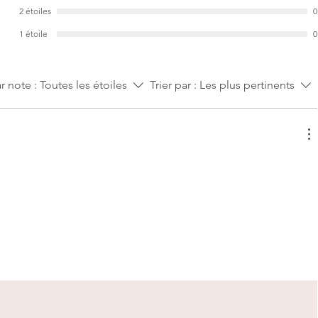
2 étoiles
0
1 étoile
0
ar note :
Toutes les étoiles
Trier par :
Les plus pertinents