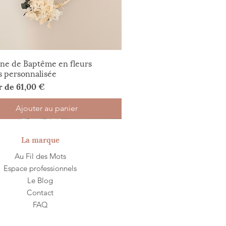
ne de Baptême en fleurs
s personnalisée
romotionnel
ir de
61,00 €
Ajouter au panier
exceptionnelle
auté
sure
La marque
Au Fil des Mots
Espace professionnels
Le Blog
Contact
FAQ