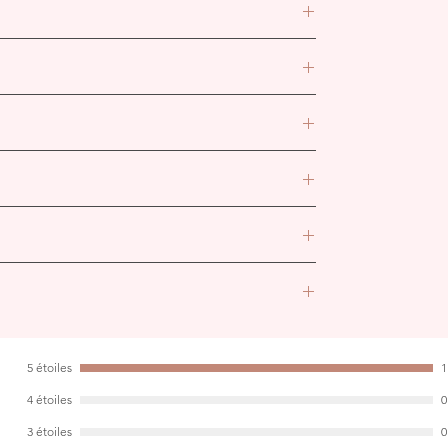
teintes printanières : rose, vert, bleu,
tre bouquet et d’assembler chaque élément
antique.
 à 15 jours ouvrés avant expédition. En
 prolongé.
rée comme une création personnalisée.
tionné lors de la commande.
rétractation et ne peuvent être ni reprises,
5 étoiles
1
 meilleurs délais à l'adresse :
4 étoiles
0
3 étoiles
0