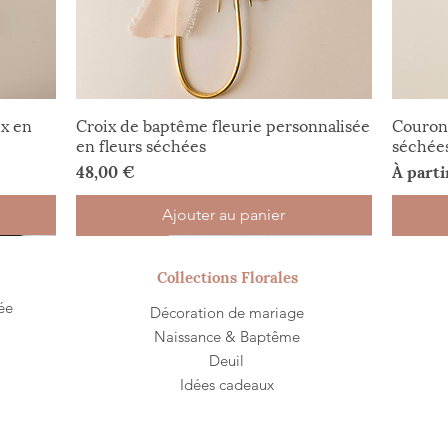
x en
Croix de baptême fleurie personnalisée
Couron
en fleurs séchées
séchée
Prix
Prix p
48,00 €
À part
Ajouter au panier
Nouveauté
Nouveauté
Cadeau Fin d'année
Nouveauté
Noël
Offre 
Nouve
Sur-me
Collections Florales
ée
Décoration de mariage
Naissance & Baptême
Deuil
Idées cadeaux