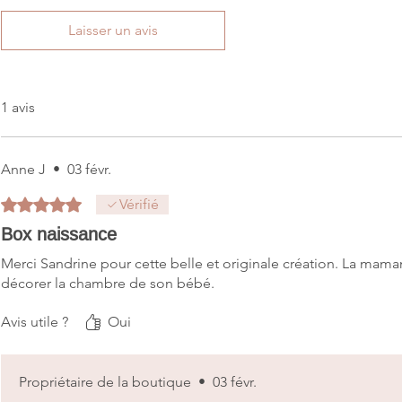
Laisser un avis
1 avis
Anne J
•
03 févr.
Noté 5 sur 5.
Vérifié
Box naissance
Merci Sandrine pour cette belle et originale création. La maman
décorer la chambre de son bébé.
Avis utile ?
Oui
Propriétaire de la boutique
•
03 févr.