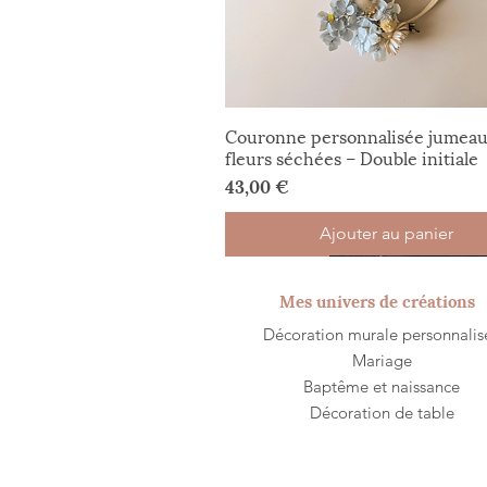
Couronne personnalisée jumeau
fleurs séchées – Double initiale
Prix
43,00 €
Ajouter au panier
Nouveauté
Nouveauté
Offre exceptionnelle
Fête des mères
Sur-mesure
Mes univers de créations
Décoration murale personnalis
​Mariage
Baptême et naissance
Décoration de table