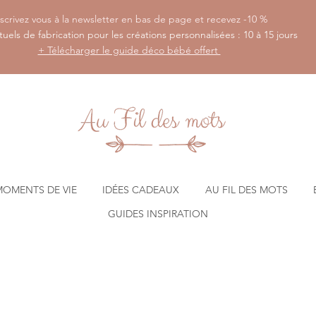
scrivez vous à la newsletter en bas de page et recevez -10 %
tuels de fabrication pour les créations personnalisées : 10 à 15 jours
+ Télécharger le guide déco bébé offert
MOMENTS DE VIE
IDÉES CADEAUX
AU FIL DES MOTS
GUIDES INSPIRATION