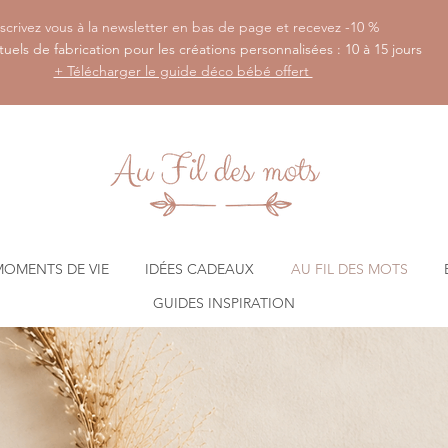
scrivez vous à la newsletter en bas de page et recevez -10 %
tuels de fabrication pour les créations personnalisées : 10 à 15 jours
+ Télécharger le guide déco bébé offert
MOMENTS DE VIE
IDÉES CADEAUX
AU FIL DES MOTS
GUIDES INSPIRATION