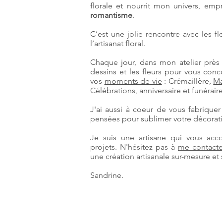
florale et nourrit mon univers, em
romantisme
.
C’est une jolie rencontre avec les fl
l’artisanat floral.
Chaque jour, dans mon atelier près 
dessins et les fleurs pour vous con
vos
moments de vie
: Crémaillère,
Ma
Célébrations, anniversaire et funérai
J'ai aussi à coeur de vous fabrique
pensées pour sublimer votre décorati
Je suis une artisane qui vous ac
projets. N'hésitez pas à
me contacte
une création artisanale sur-mesure e
Sandrine.