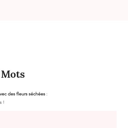
s Mots
vec des fleurs séchées
:
s !