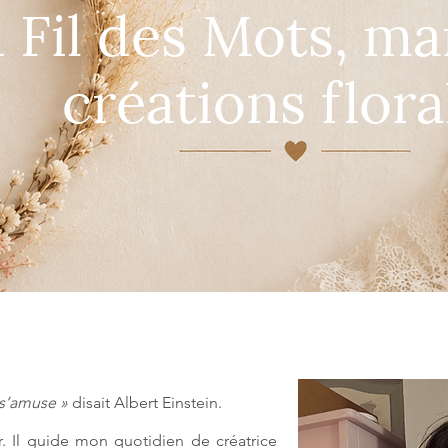
 Fil des Mots, m
créations flora
i s’amuse »
disait Albert Einstein.
r. Il guide mon quotidien de créatrice