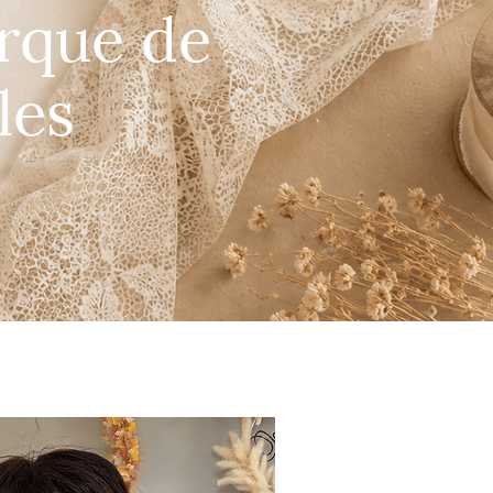
arque de
les