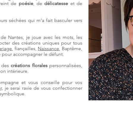
preint de
poésie
, de
délicatesse
et de
eurs séchées qui m’a fait basculer vers
de Nantes, je joue avec les mots, les
cocter des créations uniques pour tous
riage
, fiançailles,
Naissance
, Baptême,
re pour accompagner le défunt.
r des
créations florales
personnalisées,
on intérieure.
compagne et vous conseille pour vos
r,
je serai ravie de vous confectionner
t symbolique.