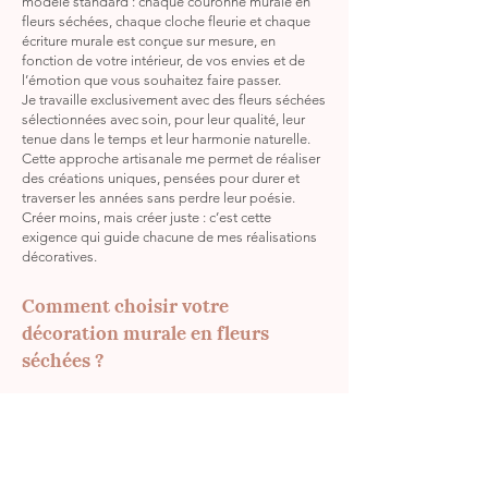
modèle standard : chaque couronne murale en
fleurs séchées, chaque cloche fleurie et chaque
écriture murale est conçue sur mesure, en
fonction de votre intérieur, de vos envies et de
l’émotion que vous souhaitez faire passer.
Je travaille exclusivement avec des fleurs séchées
sélectionnées avec soin, pour leur qualité, leur
tenue dans le temps et leur harmonie naturelle.
Cette approche artisanale me permet de réaliser
des créations uniques, pensées pour durer et
traverser les années sans perdre leur poésie.
Créer moins, mais créer juste : c’est cette
exigence qui guide chacune de mes réalisations
décoratives.
Comment choisir votre
décoration murale en fleurs
séchées ?
En tant que créatrice florale, mon savoir-faire me
permet de vous accompagner dans le choix de
votre création en fleurs séchées, afin qu’elle
s’intègre naturellement à votre intérieur.
Entièrement personnalisable, je réalise pour vous