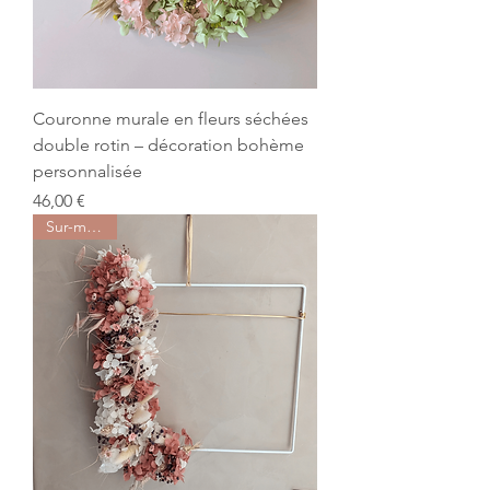
Couronne murale en fleurs séchées
double rotin – décoration bohème
personnalisée
Prix
46,00 €
Sur-mesure