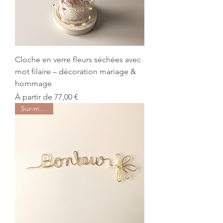
Cloche en verre fleurs séchées avec
mot filaire – décoration mariage &
hommage
Prix promotionnel
À partir de
77,00 €
Sur-mesure