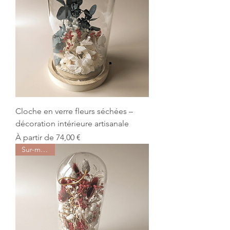
Cloche en verre fleurs séchées –
décoration intérieure artisanale
Prix promotionnel
À partir de
74,00 €
Sur-mesure