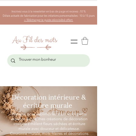
Inscrivez vous à la newsletter en bas de page et recevez -10 %
Délais actuels de fabrication pour les créations personnalisées : 10 à 15 jours
+ Télécharger le guide déco bébé offert
Décoration intérieure &
écriture murale
Pensées pour sublimer les murs et les petits
espaces de vie, mes créations de décoration
intérieure mêlent fleurs séchées et écriture
murale avec douceur et délicatesse.
Couronne murale, mots filaires et décorations