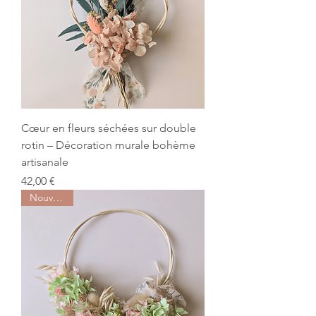
Cœur en fleurs séchées sur double
rotin – Décoration murale bohème
artisanale
Prix
42,00 €
Nouveauté