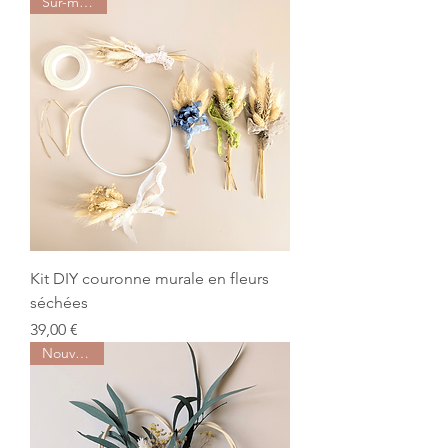
Sur-mesure
Kit DIY couronne murale en fleurs
séchées
Prix
39,00 €
Nouveauté