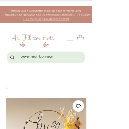
Inscrivez vous à la newsletter en bas de page et recevez -10 %
Délais actuels de fabrication pour les créations personnalisées : 10 à 15 jours
+ Télécharger le guide déco bébé offert