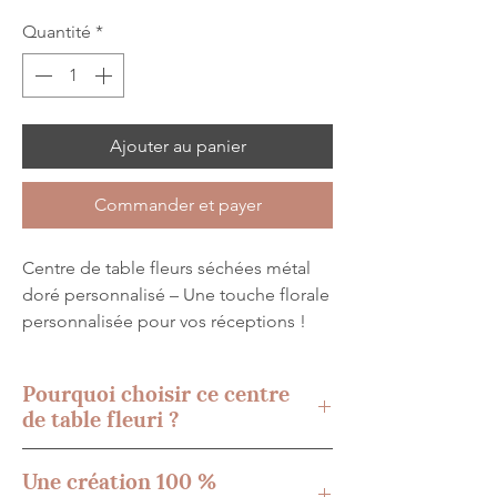
Quantité
*
Ajouter au panier
Commander et payer
Centre de table fleurs séchées métal
doré personnalisé – Une touche florale
personnalisée pour vos réceptions !
Transformez vos événements en
Pourquoi choisir ce centre
instants mémorables grâce à ce centre
de table fleuri ?
de table en métal doré filaire, une
création artisanale personnalisable,
Une décoration élégante et unique
Une création 100 %
parfaite pour sublimer vos tables de
pour vos événements !