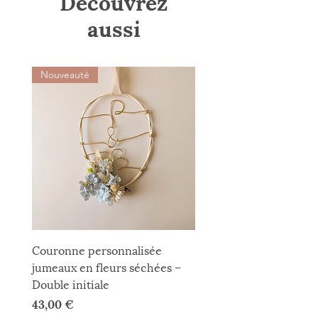
Découvrez
aussi
Nouveauté
Couronne personnalisée
jumeaux en fleurs séchées –
Double initiale
Prix
43,00 €