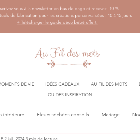
scrivez vous à la newsletter en bas de page et recevez -10 %
tuels de fabrication pour les créations personnalisées : 10 à 15 jours
+ Télécharger le guide déco bébé offert
MOMENTS DE VIE
IDÉES CADEAUX
AU FIL DES MOTS
GUIDES INSPIRATION
 intérieure
Fleurs séchées conseils
Mariage
Noe
NE
2 juil. 2024
3 min de lecture