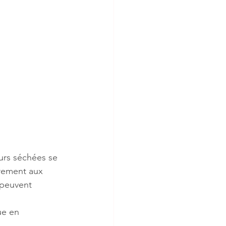
urs séchées se 
irement aux 
 peuvent 
ue en 