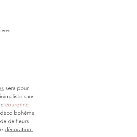
chées
es
 sera pour 
inimaliste sans 
e 
couronne 
déco bohème 
de de fleurs 
e 
décoration 