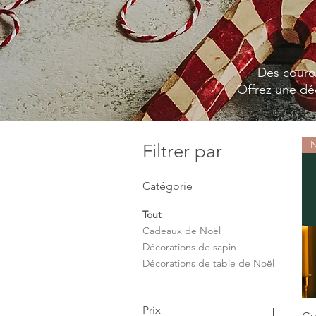
Des couron
Offrez une déc
N
Filtrer par
Catégorie
Tout
Cadeaux de Noël
Décorations de sapin
Décorations de table de Noël
Prix