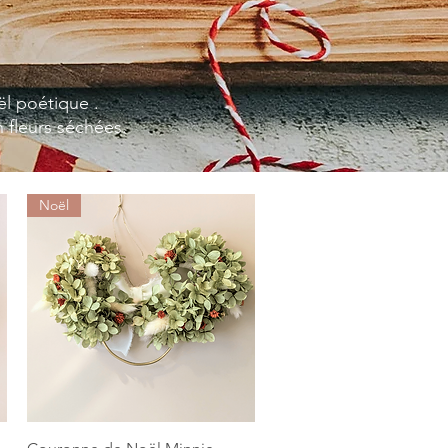
ël poétique .
 fleurs séchées.
Noël
Aperçu rapide