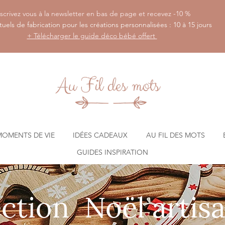
scrivez vous à la newsletter en bas de page et recevez -10 %
tuels de fabrication pour les créations personnalisées : 10 à 15 jours
+ Télécharger le guide déco bébé offert
MOMENTS DE VIE
IDÉES CADEAUX
AU FIL DES MOTS
GUIDES INSPIRATION
tion Noël artisa