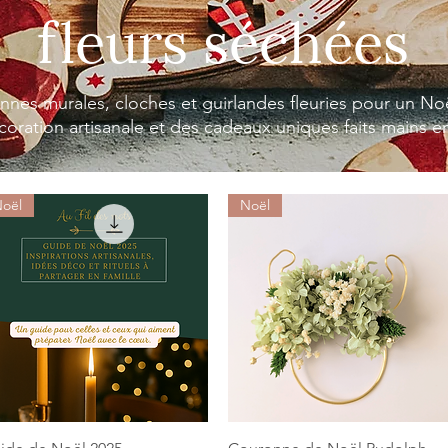
fleurs séchées
nes murales, cloches et guirlandes fleuries pour un No
oration artisanale et des cadeaux uniques faits mains en
oël
Noël
Aperçu rapide
Aperçu rapide