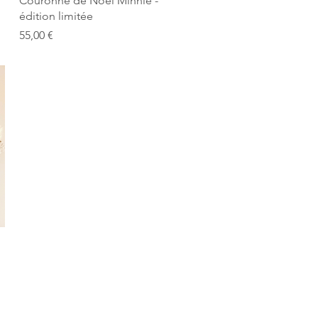
Couronne de Noël Minnie -
édition limitée
Prix
55,00 €