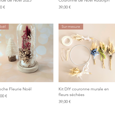
ide de Noël 2025
Couronne de Noël Rudolph
x
Prix
00 €
39,00 €
oël
Sur-mesure
Aperçu rapide
Aperçu rapide
oche Fleurie Noël
Kit DIY couronne murale en
fleurs séchées
x
,00 €
Prix
39,00 €