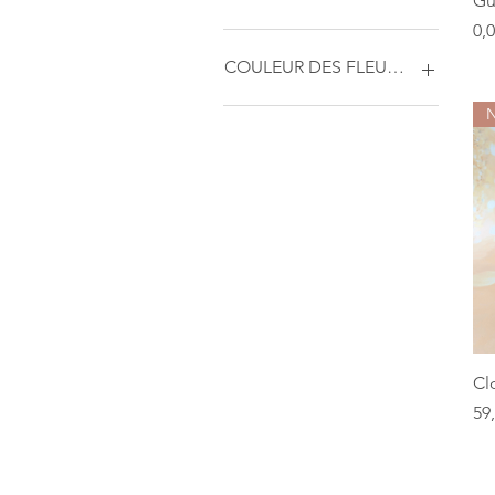
Gu
Pri
0,
0 €
59 €
COULEUR DES FLEURS SECHEES
N
Cl
Pri
59