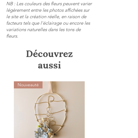
NB : Les couleurs des fleurs peuvent varier
Les commandes sont expédiées via
après validation de la commande.
légèrement entre les photos affichées sur
Mondial Relay en Locker ou colissimo
En cas de problème à la réception de
le site et la création réelle, en raison de
selon le mode de livraison sélectionné
votre commande, merci de contacter
facteurs tels que l'éclairage ou encore les
lors de la commande.
Au Fil des Mots Créations dans les
variations naturelles dans les tons de
Un email de confirmation contenant
fleurs.
meilleurs délais à l'adresse :
les informations de suivi est envoyé
aufildesmotscreations@gmail.com en
dès l'expédition du colis.
Découvrez
joignant des photographies du produit
concerné.
aussi
Nouveauté