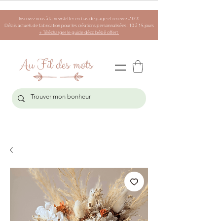
Inscrivez vous à la newsletter en bas de page et recevez -10 %
Délais actuels de fabrication pour les créations personnalisées : 10 à 15 jours
+ Télécharger le guide déco bébé offert