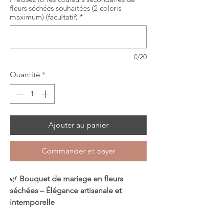
fleurs séchées souhaitées (2 coloris
maximum) (facultatif)
*
0/20
Quantité
*
Ajouter au panier
Commander et payer
🌿
Bouquet de mariage en fleurs
séchées – Élégance artisanale et
intemporelle