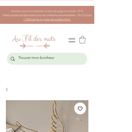
Inscrivez vous à la newsletter en bas de page et recevez -10 %
Délais actuels de fabrication pour les créations personnalisées : 10 à 15 jours
+ Télécharger le guide déco bébé offert