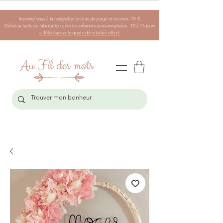
Inscrivez vous à la newsletter en bas de page et recevez -10 %
Délais actuels de fabrication pour les créations personnalisées : 10 à 15 jours
+ Télécharger le guide déco bébé offert