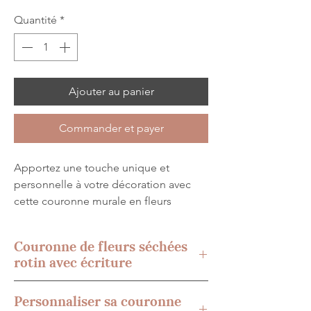
Quantité
*
Ajouter au panier
Commander et payer
Apportez une touche unique et
personnelle à votre décoration avec
cette couronne murale en fleurs
séchées sur support en rotin,
personnalisée avec le mot ou le dessin
Couronne de fleurs séchées
de votre choix.
rotin avec écriture
Une création artisanale délicate,
Cette couronne de fleurs séchées
Personnaliser sa couronne
pensée pour sublimer votre intérieur
personnalisée avec dessin ou mot en